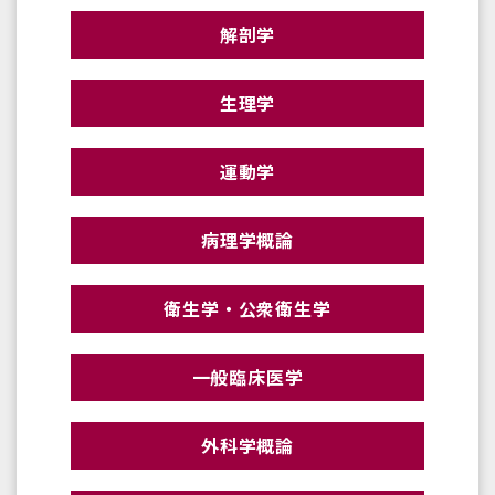
解剖学
生理学
運動学
病理学概論
衛生学・公衆衛生学
一般臨床医学
外科学概論