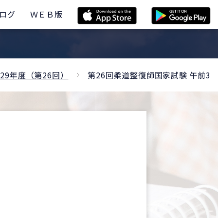
ログ
ＷＥＢ版
29年度（第26回）
第26回柔道整復師国家試験 午前3