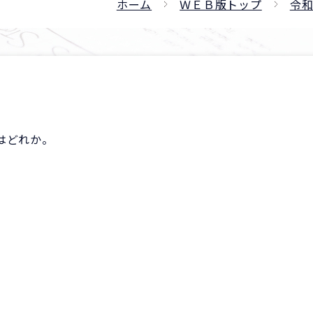
ホーム
ＷＥＢ版トップ
令和
はどれか。