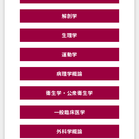
解剖学
生理学
運動学
病理学概論
衛生学・公衆衛生学
一般臨床医学
外科学概論