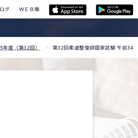
ログ
ＷＥＢ版
5年度（第32回）
第32回柔道整復師国家試験 午前34