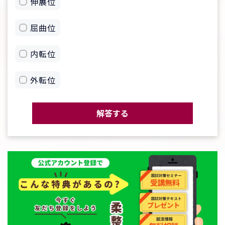
伸展位
屈曲位
内転位
外転位
解答する