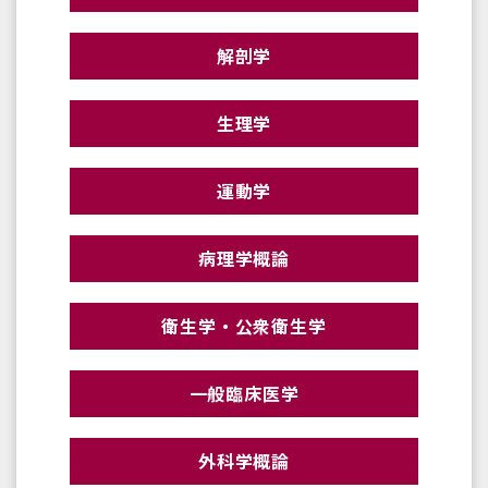
解剖学
生理学
運動学
病理学概論
衛生学・公衆衛生学
一般臨床医学
外科学概論