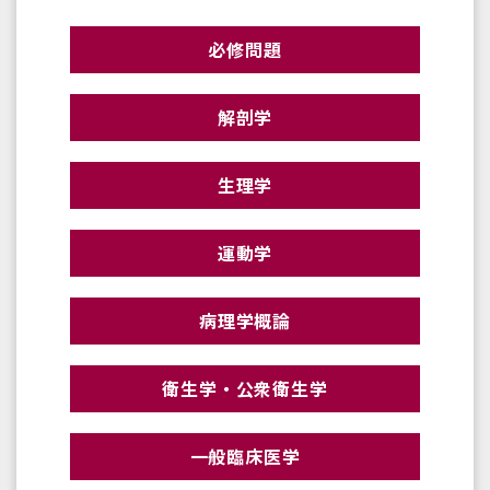
必修問題
解剖学
生理学
運動学
病理学概論
衛生学・公衆衛生学
一般臨床医学