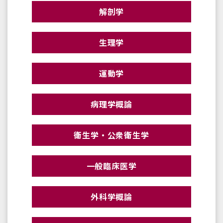
解剖学
生理学
運動学
病理学概論
衛生学・公衆衛生学
一般臨床医学
外科学概論