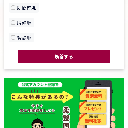
肋間静脈
脾静脈
腎静脈
解答する