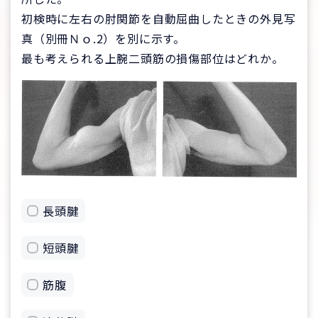
初検時に左右の肘関節を自動屈曲したときの外見写
真（別冊Ｎｏ.2）を別に示す。
最も考えられる上腕二頭筋の損傷部位はどれか。
長頭腱
短頭腱
筋腹