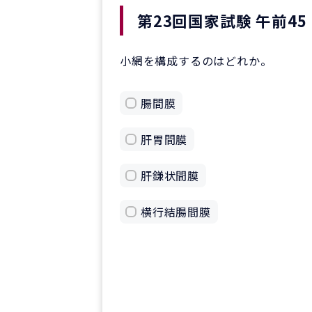
第23回国家試験 午前45
小網を構成するのはどれか。
腸間膜
肝胃間膜
肝鎌状間膜
横行結腸間膜