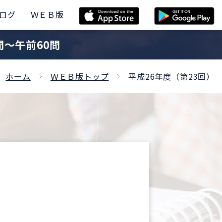
ログ
ＷＥＢ版
問〜午前60問
ホーム
ＷＥＢ版トップ
平成26年度（第23回）