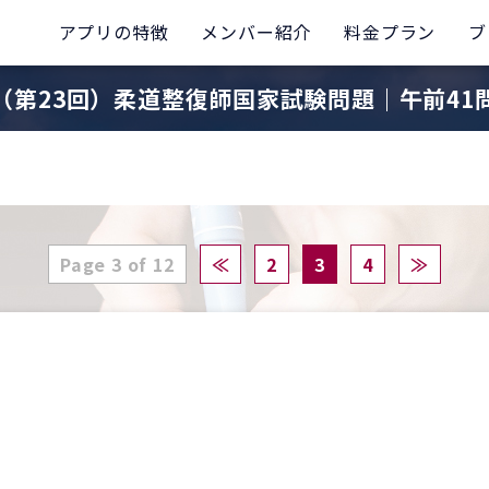
アプリの特徴
メンバー紹介
料金プラン
ブ
（第23回）柔道整復師国家試験問題｜午前41
Page 3 of 12
≪
2
3
4
≫