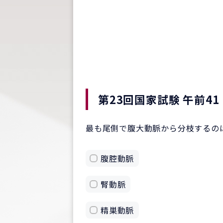
第23回国家試験 午前41
最も尾側で腹大動脈から分枝するの
腹腔動脈
腎動脈
精巣動脈