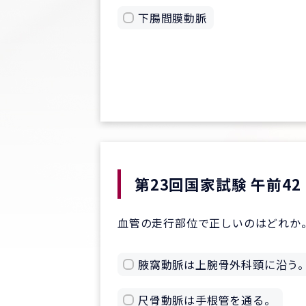
下腸間膜動脈
第23回国家試験 午前42
血管の走行部位で正しいのはどれか
腋窩動脈は上腕骨外科頸に沿う
尺骨動脈は手根管を通る。