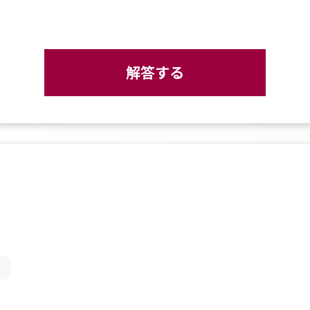
解答する
。
。