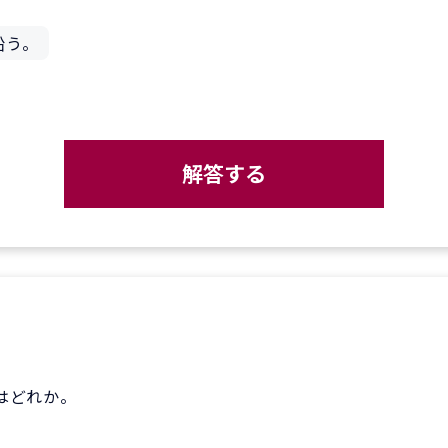
沿う。
解答する
はどれか。