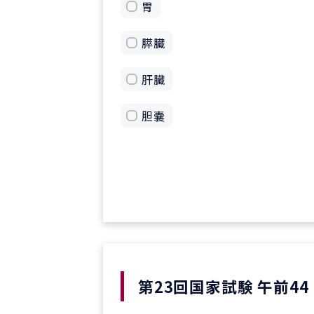
胃
膵臓
肝臓
胆嚢
第23回国家試験 午前44