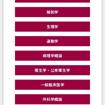
解剖学
生理学
運動学
病理学概論
衛生学・公衆衛生学
一般臨床医学
外科学概論