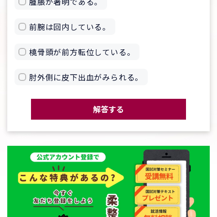
腫脹が著明である。
前腕は回内している。
橈骨頭が前方転位している。
肘外側に皮下出血がみられる。
解答する