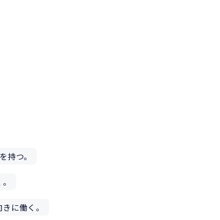
を持つ。
く。
向きに働く。