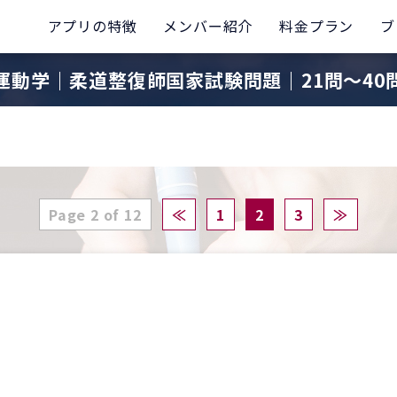
アプリの特徴
メンバー紹介
料金プラン
ブ
運動学｜柔道整復師国家試験問題｜21問〜40
Page 2 of 12
≪
1
2
3
≫