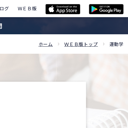
ログ
ＷＥＢ版
問
ホーム
ＷＥＢ版トップ
運動学