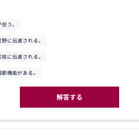
。
が担う。
覚野に伝達される。
底核に伝達される。
調節機能がある。
解答する