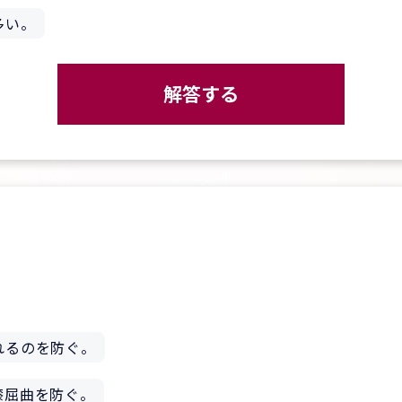
多い。
解答する
。
れるのを防ぐ。
膝屈曲を防ぐ。