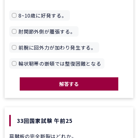
8~10歳に好発する。
肘関節外側が腫張する。
前腕に回外力が加わり発生する。
輪状靭帯の嵌頓では整復困難となる
解答する
33回国家試験 午前25
肩腱板の完全断裂はどれか。