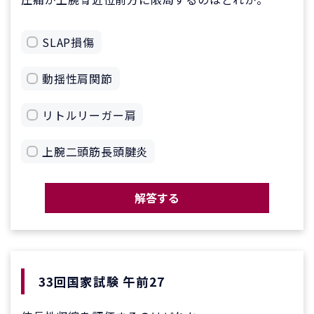
SLAP損傷
動揺性肩関節
リトルリーガー肩
上腕二頭筋長頭腱炎
解答する
33回国家試験 午前27