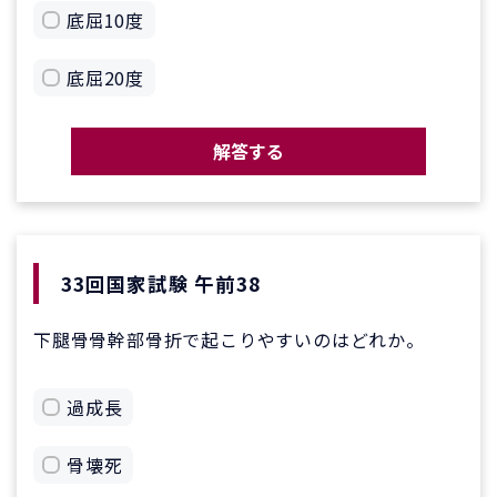
底屈10度
底屈20度
解答する
33回国家試験 午前38
下腿骨骨幹部骨折で起こりやすいのはどれか。
過成長
骨壊死