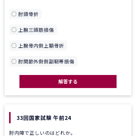
肘頭骨折
上腕三頭筋損傷
上腕骨内側上顆骨折
肘関節外側側副靭帯損傷
解答する
33回国家試験 午前24
肘内障で正しいのはどれか。