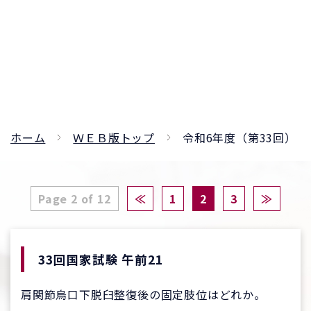
ホーム
ＷＥＢ版トップ
令和6年度（第33回）
Page 2 of 12
≪
1
2
3
≫
33回国家試験 午前21
肩関節烏口下脱臼整復後の固定肢位はどれか。