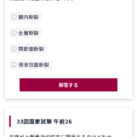
腱内断裂
全層断裂
関節面断裂
滑液包面断裂
解答する
33回国家試験 午前26
圧痛が上腕骨近位前方に限局するのはどれか。