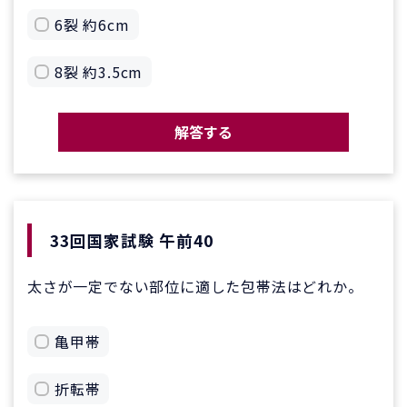
6裂 約6cm
8裂 約3.5cm
解答する
33回国家試験 午前40
太さが一定でない部位に適した包帯法はどれか。
亀甲帯
折転帯