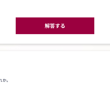
解答する
れか。