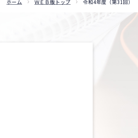
ホーム
ＷＥＢ版トップ
令和4年度（第31回）