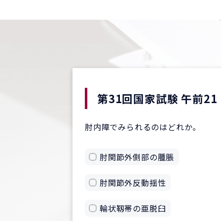
第31回国家試験 午前21
肘内障でみられるのはどれか。
肘関節外側部の腫脹
肘関節外反動揺性
輪状靱帯の亜脱臼