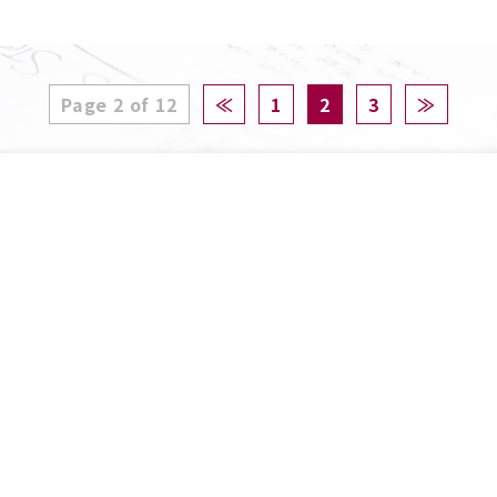
Page 2 of 12
≪
1
2
3
≫