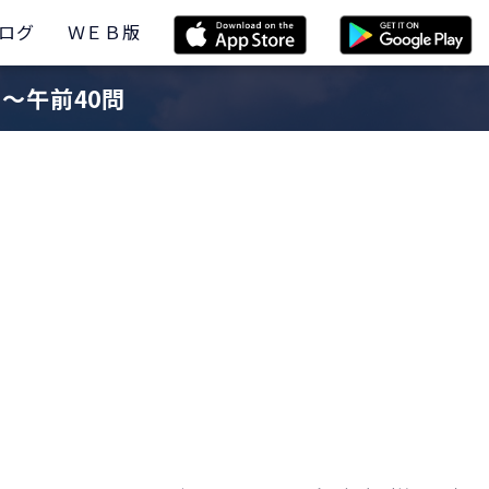
ログ
ＷＥＢ版
〜午前40問