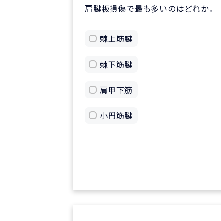
肩腱板損傷で最も多いのはどれか。
棘上筋腱
棘下筋腱
肩甲下筋
小円筋腱