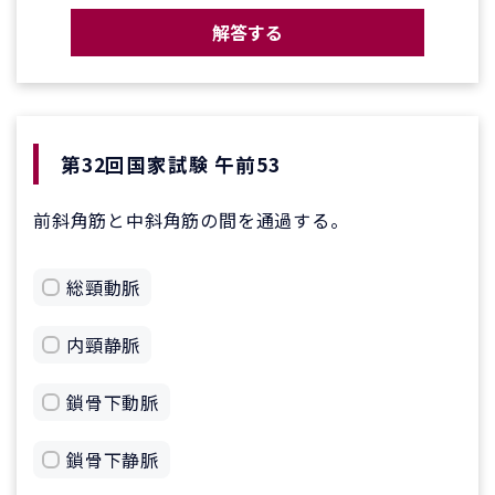
解答する
第32回国家試験 午前53
前斜角筋と中斜角筋の間を通過する。
総頸動脈
内頸静脈
鎖骨下動脈
鎖骨下静脈