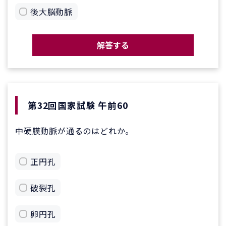
後大脳動脈
解答する
第32回国家試験 午前60
中硬膜動脈が通るのはどれか。
正円孔
破裂孔
卵円孔